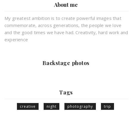
About me
My greatest ambition is to create powerful images that
commemorate, across generations, the people we love
and the good times we have had. Creativity, hard work and
experience
Backstage photos
Tags
creative
night
photography
trip