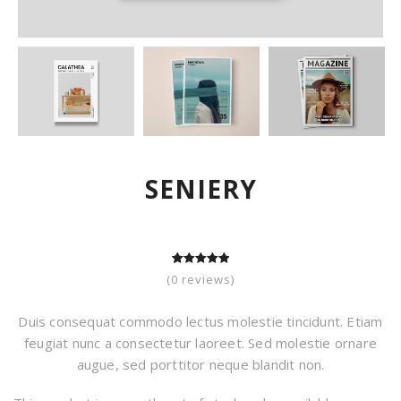
SENIERY
5
2
5.00
out of
(
0
reviews)
based on
customer
ratings
Duis consequat commodo lectus molestie tincidunt. Etiam
feugiat nunc a consectetur laoreet. Sed molestie ornare
augue, sed porttitor neque blandit non.