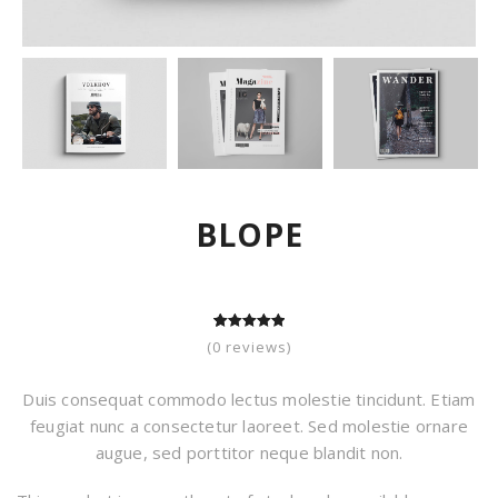
ВLOPE
5
2
5.00
out of
(
0
reviews)
based on
customer
ratings
Duis consequat commodo lectus molestie tincidunt. Etiam
feugiat nunc a consectetur laoreet. Sed molestie ornare
augue, sed porttitor neque blandit non.