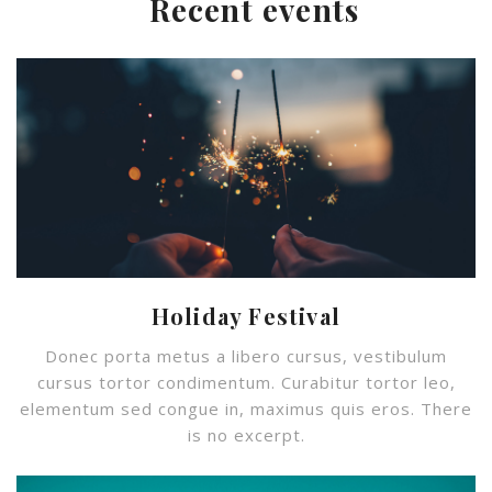
Recent events
Holiday Festival
Donec porta metus a libero cursus, vestibulum
cursus tortor condimentum. Curabitur tortor leo,
elementum sed congue in, maximus quis eros. There
is no excerpt.