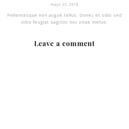
mayo 23, 2018
Pellentesque non augue tellus. Donec et odio sed
odio feugiat sagittis nec vitae metus.
Leave a comment
Previous event
Next event
amazing day
photo session day