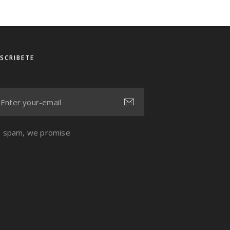
SCRIBETE
 spam, we promise