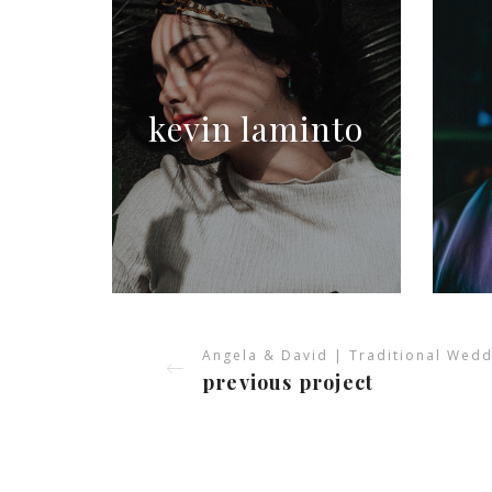
kevin laminto
Angela & David | Traditional Wedd
previous project