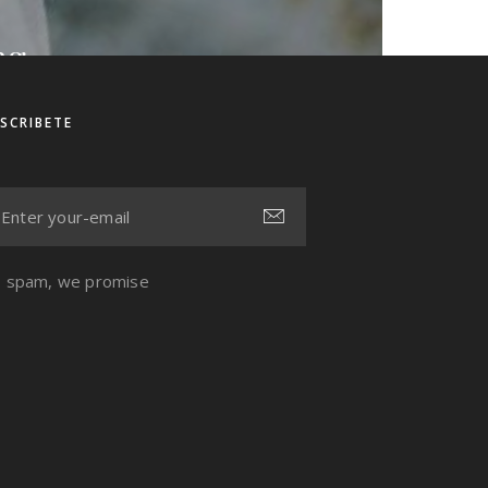
ng
ng
ng
SCRIBETE
 spam, we promise