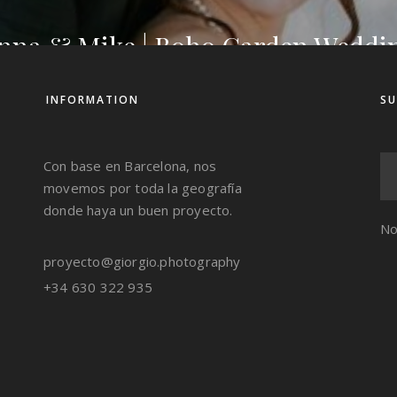
nna & Mike | Boho Garden Weddi
nna & Mike | Boho Garden Weddi
nna & Mike | Boho Garden Weddi
INFORMATION
SU
Con base en Barcelona, nos
movemos por toda la geografía
donde haya un buen proyecto.
No
proyecto@giorgio.photography
+34 630 322 935